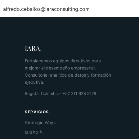
alfredo.ceballos@iaraconsulting.com
IARA
.
Fortalecemos equipos directivos para
mejorar el desempeño empresarial.
Consultoría, analítica de datos y formación
ejecutiva.
Bogotá, Colombia · +57 311 628 9178
SERVICIOS
Strategic Ways
IaraXp ®