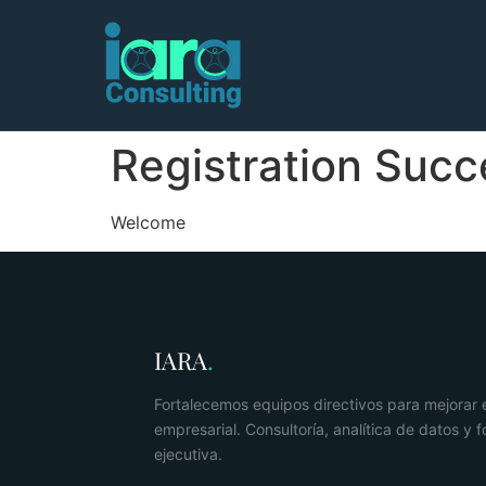
Registration Succ
Welcome
IARA
.
Fortalecemos equipos directivos para mejorar
empresarial. Consultoría, analítica de datos y 
ejecutiva.