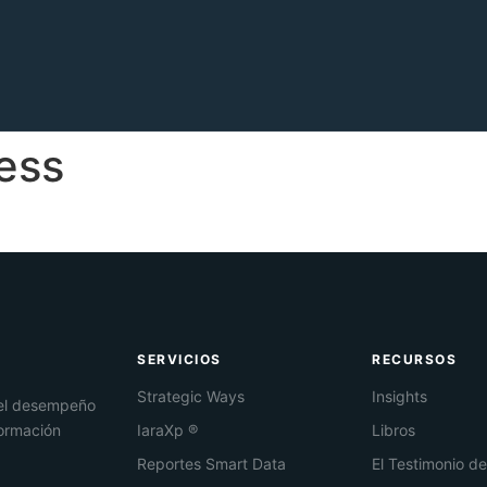
ess
SERVICIOS
RECURSOS
Strategic Ways
Insights
 el desempeño
formación
IaraXp ®
Libros
Reportes Smart Data
El Testimonio d