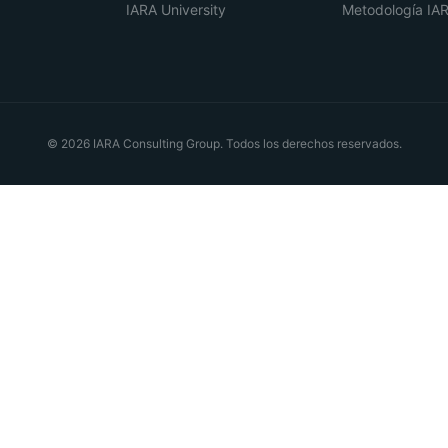
IARA University
Metodología IA
© 2026 IARA Consulting Group. Todos los derechos reservados.