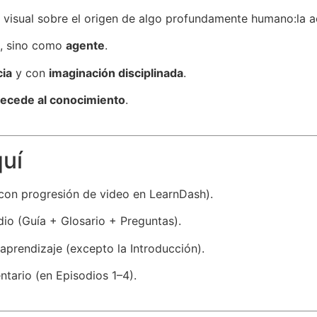
 y visual sobre el origen de algo profundamente humano:la
l, sino como
agente
.
cia
y con
imaginación disciplinada
.
tecede al conocimiento
.
quí
con progresión de video en LearnDash).
io (Guía + Glosario + Preguntas).
 aprendizaje (excepto la Introducción).
ario (en Episodios 1–4).