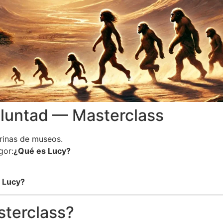
voluntad — Masterclass
rinas de museos.
gor:
¿Qué es Lucy?
 Lucy?
sterclass?