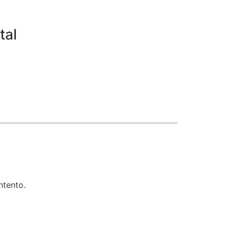
tal
ntento.