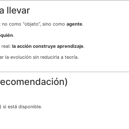
 llevar
: no como “objeto”, sino como
agente
.
l
quién
.
 real:
la acción construye aprendizaje
.
r la evolución sin reducirla a teoría.
(recomendación)
 si está disponible.