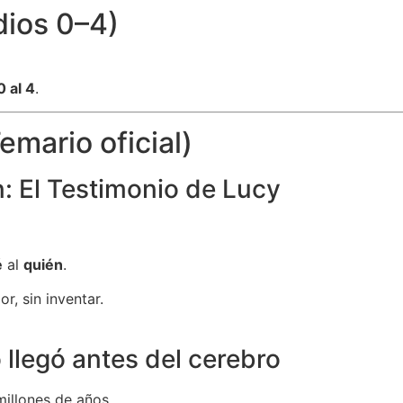
dios 0–4)
0 al 4
.
emario oficial)
: El Testimonio de Lucy
é
al
quién
.
r, sin inventar.
 llegó antes del cerebro
millones de años.