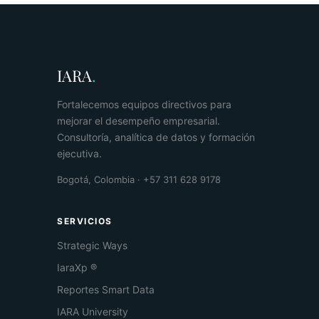
IARA
.
Fortalecemos equipos directivos para
mejorar el desempeño empresarial.
Consultoría, analítica de datos y formación
ejecutiva.
Bogotá, Colombia · +57 311 628 9178
SERVICIOS
Strategic Ways
IaraXp ®
Reportes Smart Data
IARA University