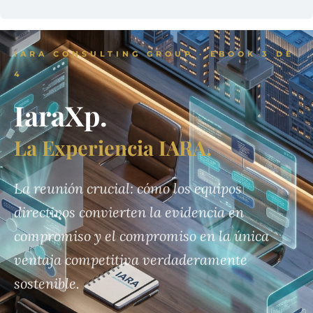
IARA CONSULTING GROUP · EBOOK 3 DE
4
IaraXp.
La Experiencia IARA.
La reunión crucial: cómo los equipos
directivos convierten la evidencia en
compromiso y el compromiso en la única
ventaja competitiva verdaderamente
sostenible.