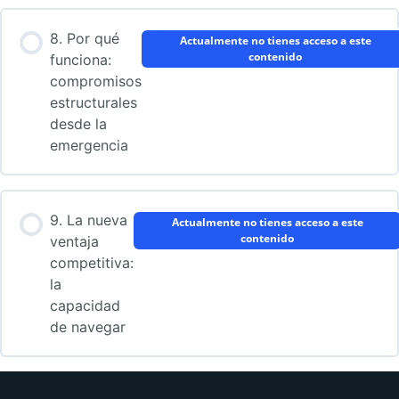
8. Por qué
Actualmente no tienes acceso a este
contenido
funciona:
compromisos
estructurales
desde la
emergencia
9. La nueva
Actualmente no tienes acceso a este
contenido
ventaja
competitiva:
la
capacidad
de navegar