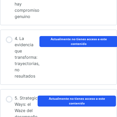
hay
compromiso
genuino
4. La
Actualmente no tienes acceso a este
contenido
evidencia
que
transforma:
trayectorias,
no
resultados
5. Strategic
Actualmente no tienes acceso a este
contenido
Ways: el
Waze del
desempeño