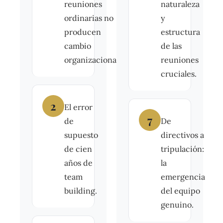
reuniones
naturaleza
ordinarias no
y
producen
estructura
cambio
de las
organizacional.
reuniones
cruciales.
2
El error
7
de
De
supuesto
directivos a
de cien
tripulación:
años de
la
team
emergencia
building.
del equipo
genuino.