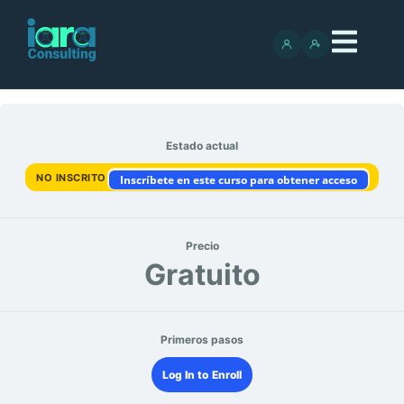
Estado actual
NO INSCRITO
Inscríbete en este curso para obtener acceso
Precio
Gratuito
Primeros pasos
Log In to Enroll