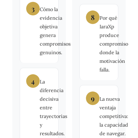
3
Cómo la
8
evidencia
Por qué
objetiva
IaraXp
genera
produce
compromisos
compromiso
genuinos.
donde la
motivación
falla.
4
La
diferencia
9
decisiva
La nueva
entre
ventaja
trayectorias
competitiva:
y
la capacidad
resultados.
de navegar.