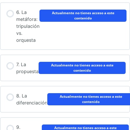
6. La
Actualmente no tienes acceso a este
contenido
metáfora:
tripulación
vs.
orquesta
7. La
Actualmente no tienes acceso a este
contenido
propuesta
8. La
Actualmente no tienes acceso a este
contenido
diferenciación
9.
Actualmente no tienes acceso a este