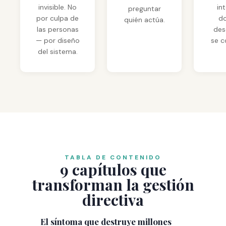
invisible. No
in
preguntar
por culpa de
do
quién actúa.
las personas
de
— por diseño
se c
del sistema.
TABLA DE CONTENIDO
9 capítulos que
transforman la gestión
directiva
El síntoma que destruye millones