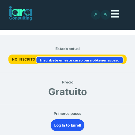
Estado actual
NO INSCRITO
Inscríbete en este curso para obtener acceso
Precio
Gratuito
Primeros pasos
Log In to Enroll