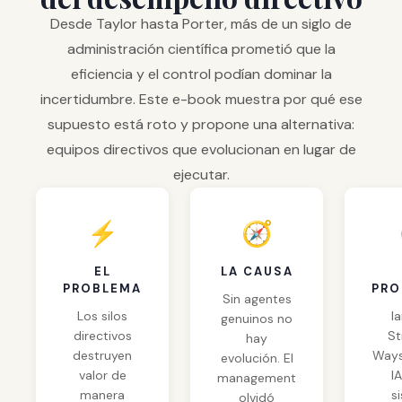
Desde Taylor hasta Porter, más de un siglo de
administración científica prometió que la
eficiencia y el control podían dominar la
incertidumbre. Este e-book muestra por qué ese
supuesto está roto y propone una alternativa:
equipos directivos que evolucionan en lugar de
ejecutar.
⚡
🧭
EL
LA CAUSA
PROBLEMA
PRO
Sin agentes
Los silos
I
genuinos no
directivos
St
hay
destruyen
Ways
evolución. El
valor de
I
management
manera
s
olvidó