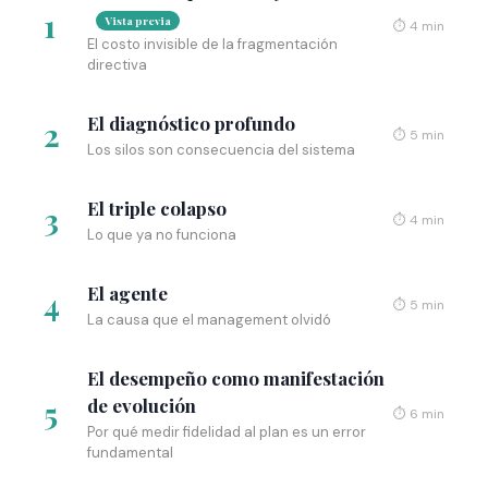
1
Vista previa
⏱ 4 min
El costo invisible de la fragmentación
directiva
El diagnóstico profundo
2
⏱ 5 min
Los silos son consecuencia del sistema
El triple colapso
3
⏱ 4 min
Lo que ya no funciona
El agente
4
⏱ 5 min
La causa que el management olvidó
El desempeño como manifestación
5
de evolución
⏱ 6 min
Por qué medir fidelidad al plan es un error
fundamental